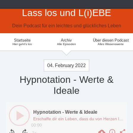
Lass los und L(i)EBE
Dein Podcast für ein leichtes und glückliches Leben
Startseite
Archiv
Über diesen Podcast
Hier geht's los
Alle Episoden
Alles Wissenswerte
04. February 2022
Hypnotation - Werte &
Ideale
Hypnotation - Werte & Ideale
Erschaffe dir ein Leben, dass du von Herzen l(i)ebst.
00:00